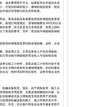
价、成本费用密不可分。如果联营合作项目在采
小，可抵扣的税款较少，缴纳的税款较多，税负
合作项目管理模式的生存和发展。
而杂，每笔采购业务都要按照现有增值税发票管
。按现行制度规定，进项税额要在180天内认证
来的发票，应注意是否为专用发票，发票上的时
出了更高的要求。另外，营业税与增值税的纳税
按取得的增值税发票扣除进项税额，这样，企业
额，营改增之后，主营业务收入不包含增值税，
实行营业税与增值税的营业收入与实际税负相
设单位验工计价时，采取从验工计价和付款中直
企业在当期向税务机关缴纳增值税，但此时建设
款在后，有时滞后时间比较长，这将导致企业的
、机械设备租赁。现在，由于税制改革，施工企
得增值税专用发票，完善进项税额抵扣问题，以
企业能够提供多少增值税专用发票用于进项抵
比如增加机械设备的购入，减少劳务的支出等。
凭证。并且，试点推行阶段还会发生诸多意想不