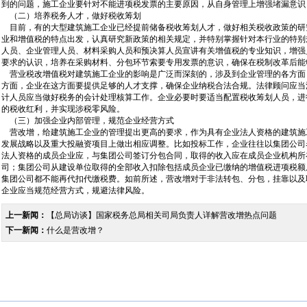
到的问题，施工企业要针对不能进项税发票的主要原因，从自身管理上增强堵漏意识
（二）培养税务人才，做好税收筹划
目前，有的大型建筑施工企业已经提前储备税收筹划人才，做好相关税收政策的研
业和增值税的特点出发，认真研究新政策的相关规定，并特别掌握针对本行业的特别
人员、企业管理人员、材料采购人员和预决算人员宣讲有关增值税的专业知识，增强
要求的认识，培养在采购材料、分包环节索要专用发票的意识，确保在税制改革后能
营业税改增值税对建筑施工企业的影响是广泛而深刻的，涉及到企业管理的各方面
方面，企业在这方面要提供足够的人才支撑，确保企业纳税合法合规。法律顾问应当
计人员应当做好税务的会计处理核算工作。企业必要时要适当配置税收筹划人员，进
的税收红利，并实现涉税零风险。
（三）加强企业内部管理，规范企业经营方式
营改增，给建筑施工企业的管理提出更高的要求，作为具有企业法人资格的建筑施
发展战略以及重大投融资项目上做出相应调整。比如投标工作，企业往往以集团公司
法人资格的成员企业应，与集团公司签订分包合同，取得的收入应在成员企业机构所
司；集团公司从建设单位取得的全部收入扣除包括成员企业已缴纳的增值税进项税额
集团公司都不能再代扣代缴税费。如前所述，营改增对于非法转包、分包，挂靠以及
企业应当规范经营方式，规避法律风险。
上一新闻：
【总局访谈】国家税务总局相关司局负责人详解营改增热点问题
下一新闻：
什么是营改增？