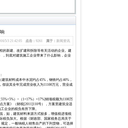
影响
016/5/3 21:42:05
点击：
9261
属于：
新闻资讯
程的新建、改扩建和拆除等有关活动的企业。建
"），到底对建筑施工企业带来了什么影响，企业
：
建筑材料成本中水泥约占45%，钢铁约占40%，
，假设其全年完成营业收入为11100万元，营业成
5%）÷（1+17%）×17%]销项税额为1100万
试点方案》（财税[2011]110号），方案里建筑业适
建筑施工企业的税负有所下降。
战，如，建筑材料来源方式较多，增值税进项税
际税负加大。根据《财政部、国家税务总局关于
号）规定，一般纳税人销售自产的下列货物，可选择