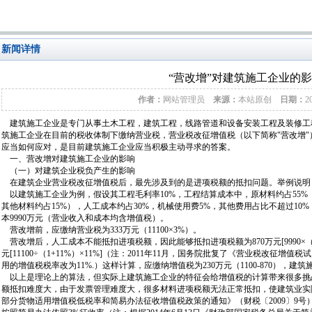
新闻详情
“营改增”对建筑施工企业的
作者：
网站管理员
来源：
本站原创
日期：
2
建筑施工企业是专门从事土木工程，建筑工程，线路管道和设备安装工程及装修工
筑施工企业在目前的税收体制下缴纳营业税，营业税改征增值税（以下简称"营改增
应当如何应对，是目前建筑施工企业应当积极主动寻求的答案。
一、营改增对建筑施工企业的影响
（一）对建筑企业税负产生的影响
在建筑企业营业税改征增值税后，最先涉及到的是进项税额的抵扣问题。举例说明
以建筑施工企业为例，假设其工程毛利率10%，工程结算成本中，原材料约占55%（
其他材料约占15%），人工成本约占30%，机械使用费5%，其他费用占比不超过10%
本9990万元（营业收入和成本均含增值税）。
营改增前，应缴纳营业税为333万元（11100×3%）。
营改增后，人工成本不能抵扣进项税额，因此能够抵扣进项税额为870万元[9990×（55%+
元[11100÷（1+11%）×11%]（注：2011年11月，国务院批复了《营业税改征增值税
用的增值税税率改为11%.）这样计算，应缴纳增值税为230万元（1100-870），
以上是理论上的算法，但实际上建筑施工企业的特征会给增值税的计算带来很多挑
额抵扣难度大，由于发票管理难度大，很多材料进项税额无法正常抵扣，使建筑业实
部分货物适用增值税低税率和简易办法征收增值税政策的通知》（财税〔2009〕9