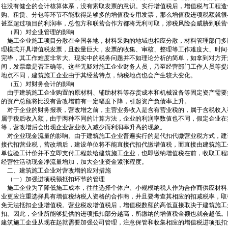
往没有健全的会计核算体系，没有索取发票的意识。实行增值税后，增值税与工程造
购、租赁、分包等环节不能取得足够多的增值税专用发票，那么增值税进项税额就很
甚至超过项目的利润率，总包方和联营合作方都将无利可取，涉税风险会威胁到联营
（四）对企业管理的影响
施工企业施工项目分散在全国各地，材料采购的地域也相应分散，材料管理部门多
理模式开具增值税发票，且数量巨大，发票的收集、审核、整理等工作难度大、时间长
完毕，其工作难度非常大。现实中的税务问题并不如理论分析的简单，如拿到对方开
间，发票章是否正确等。这些无疑对施工企业财务人员，乃至经营部门工作人员等提
地点不同，建筑施工企业由于其经营特点，纳税地点也会产生较大变化。
（五）对财务会计的影响
由于建筑施工企业购置的原材料、辅助材料等存货成本和机械设备等固定资产需要
的资产总额将比没有营改增前有一定幅度下降，引起资产负债率上升。
对于企业的财务报表，营改增之前，主营业务收入是含有营业税的，属于含税收入
属于税后收入额，由于两种不同的计算方法，企业的利润率数值也不同，假定企业在
等，营改增后会出现企业营业收入减少而利润率升高的现象。
对企业现金流量的影响。由于建筑施工企业普遍实行的是代扣代缴营业税方式，建
接代扣营业税，营改增后，建设单位将不能直接代扣代缴增值税，而直接由建筑施工
单位验工计价并不立即支付工程款给建筑施工企业，也即缴纳增值税在前，收取工程
经营性活动现金净流量增加，加大企业资金紧张程度。
二、建筑施工企业对营改增的应对措施
（一）加强进项税额抵扣环节的管理
施工企业为了降低施工成本，往往选择个体户、小规模纳税人作为合作商供应材料
业更应注重选择具有增值税纳税人资格的合作商，并且要考查其相应的扣减税率，取
免无法抵扣企业增值税。营业税改增值税后，增值税数额的高低直接取决于建筑施工
扣。因此，企业所能够提供的进项抵扣部分越高，所缴纳的增值税金额也就会越低。
建筑施工企业从现在起就需要加强公司管理，注意保管和收集相应的增值税进项抵扣