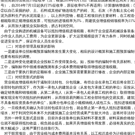
按照简易办法依照3%征收率（注：根据2014年6月13日《财政部国家税务总局关于简并
号），自2014年7月1日起执行3%征收率，原征收率6%不再适用）计算缴纳增值
②以自己采掘的砂、土、石料或其他矿物连续生产的砖、瓦、石灰（不含黏土实心砖
泥为原料生产的水泥混凝土）。以上所列货物，都是工程项目的主要材料，在工程造
都能取得正规增值税发票，可抵扣的进项税率为3%，而建筑业增值税销项税率为11
本，从而加大建筑业实际税负，挤占利润空间。
由于企业购进的机械设备可以抵扣增值税进项税额，有利于企业提高机械设备装备
少作业人员的人工费用，为企业更新设备，扩大运营规模提供了有力条件，同时机械
促进安全生产，保证作业人员生命安全。
（二）对造价管理及核算的影响
一是建设单位招标概预算编制将发生重大变化，相应的设计概算和施工图预算编制
也要有相应的调整。
二是这种变化使建筑企业投标工作变得复杂化。如，投标书的编制中有关原材料、
工中，编制标书中很难准确预测有多少成本费用能够取得增值税进项税额。
三是由于要执行新的定额标准，企业施工预算需要重新进行修改，企业的内部定额
（三）对经营形式的影响
营业税改增值税有利于遏制非法转包、分包现象。有些企业在承包工程后将全部工
全部转包的情况下，作为第一承包人的建筑企业（从发包方承接工程的单位）应按从
确定销售额和销项税额，从第二承包人（从第一承包人处承接工程的单位）取得增值
够发现没有可供抵扣的外购材料，从而很容易判断出工程全部转包的交易实质。建筑
不具备相应资质条件的单位"，如果分包单位是小规模纳税人或包工头，抵扣进项税
少。一旦税务机关确认为非法转包或非法分包，就会禁止第一承包人抵扣进项税额，
缩水，对于利润空间本来不大的建筑施工企业经营成果产生较大冲击，这将对非法转
另外一种常见形式是挂靠，目前许多挂靠单位购买材料不要发票，材料采购价格较
位就不能获得抵扣收益，税负就会提高，如果开具增值税专用发票，必须有真实的交
将大幅减少，这将严重打击挂靠行为。
对于联营项目，由于营业税与成本费用基本没有关系，以工程总造价为计税依据计