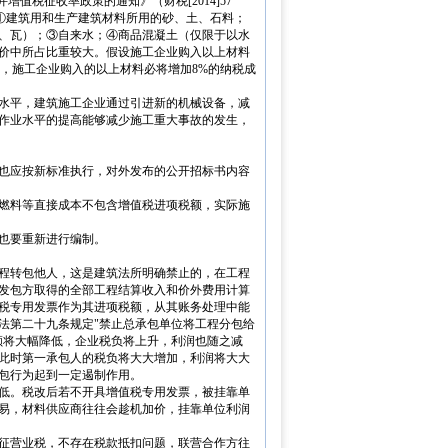
增值税征收率政策的通知》（财税[2014]57
税：①建筑用和生产建筑材料所用的砂、土、石料；
、瓦）；③自来水；④商品混凝土（仅限于以水
价中所占比重较大。假设施工企业购入以上材料
%，施工企业购入的以上材料必将增加8%的纳税成
水平，建筑施工企业通过引进新的机械设备，减
作业水平的提高能够减少施工重大事故的发生，
也应按新标准执行，对外发布的公开招标书内容
燃料等直接成本不包含增值税进项税额，实际施
也要重新进行编制。
程转包他人，这是建筑法所明确禁止的，在工程
发包方取得的全部工程结算收入和价外费用计算
税专用发票作为其进项税额，从其账务处理中能
法第二十九条规定"禁止总承包单位将工程分包给
额将大幅降低，企业税负将上升，利润也随之减
此时第一承包人的税负将大大增加，利润将大大
包行为起到一定遏制作用。
低。税改后若不开具增值税专用发票，被挂靠单
易，材料供应商往往会趁机加价，挂靠单位利润
征营业税，不存在税款抵扣问题，联营合作方往