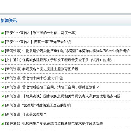
新闻资讯
[
平安企业宣传栏
]
致市民的一封信（两度一率）
[
平安企业宣传栏
]
"两度一率"应知应会知识
[
新闻资讯
]
生物质锅炉污染物严重影响“东莞蓝” 东莞年内将淘汰708台生物质锅炉
[
文件通知
]
住房城乡建设部关于印发工程质量安全手册（试行）的通知
[
新闻资讯
]
参观茂名市党史党建主题教育图片展
[
新闻资讯
]
营改增十问十答(南方日报)
[
新闻资讯
]
营改增后签包工合同、清包工合同，哪种更划算？
[
新闻资讯
]
【总局访谈】国家税务总局相关司局负责人详解营改增热点问题
[
新闻资讯
]
“营改增”对建筑施工企业的影响
[
新闻资讯
]
什么是营改增？
[
文件通知
]
机房内生产制氨系统管道按新规范要求制作改造安装